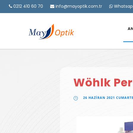
0212 410 60 70
info@mayoptik.com.tr
Whatsapp
A
Wöhlk Per
26 HAZIRAN 2021 CUMART