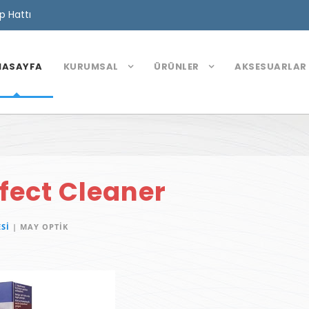
 Hattı
NASAYFA
KURUMSAL
ÜRÜNLER
AKSESUARLAR
fect Cleaner
ESI
| MAY OPTIK