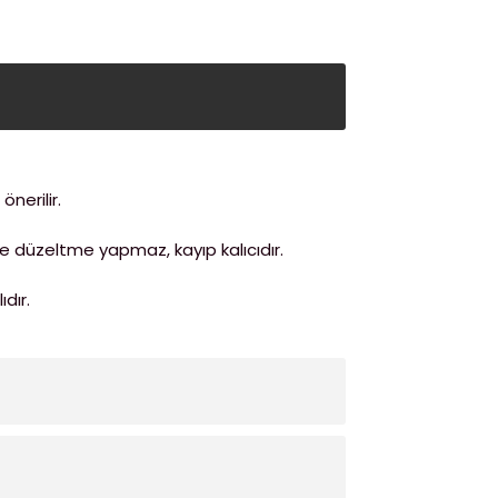
nerilir.
de düzeltme yapmaz, kayıp kalıcıdır.
dır.