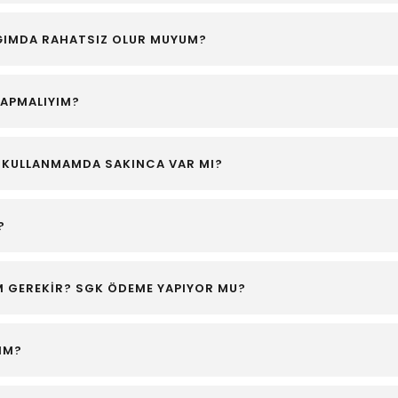
IĞIMDA RAHATSIZ OLUR MUYUM?
 YAPMALIYIM?
Z KULLANMAMDA SAKINCA VAR MI?
?
M GEREKİR? SGK ÖDEME YAPIYOR MU?
YIM?