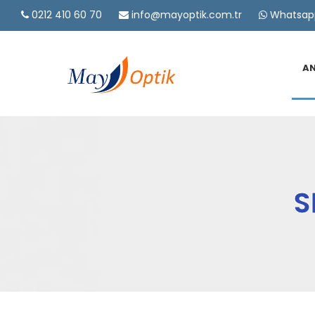
0212 410 60 70
info@mayoptik.com.tr
Whatsapp
A
S