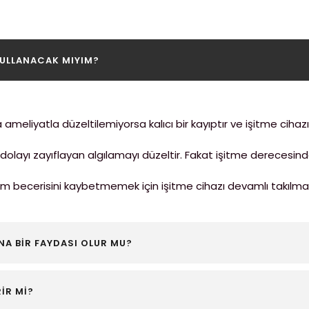
KULLANACAK MIYIM?
meliyatla düzeltilemiyorsa kalıcı bir kayıptır ve işitme cihazı ö
 dolayı zayıflayan algılamayı düzeltir. Fakat işitme derecesin
şim becerisini kaybetmemek için işitme cihazı devamlı takılmalı
NA BİR FAYDASI OLUR MU?
İR Mİ?