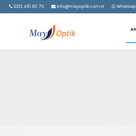
0212 410 60 70
info@mayoptik.com.tr
Whatsapp
A