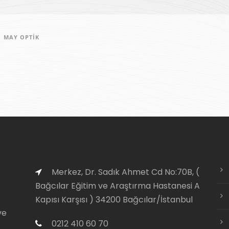
| MAY OPTIK
Merkez, Dr. Sadık Ahmet Cd No:70B, (
Bağcılar Eğitim ve Araştırma Hastanesi A
Kapısı Karşısı ) 34200 Bağcılar/İstanbul
ve
0212 410 60 70