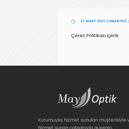
27 MART 2021 CUMARTESI
Çerez Politikası içerik
Kurumuyla, hizmet sunulan müşterisiyle 
hizmet sunan çalışanıyla güvenin,