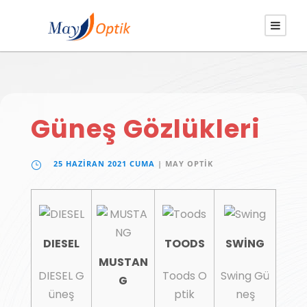
Güneş Gözlükleri
25 HAZIRAN 2021 CUMA
| MAY OPTIK
DIESEL
TOODS
SWİNG
MUSTAN
DIESEL G
Toods O
Swing Gü
G
üneş
ptik
neş