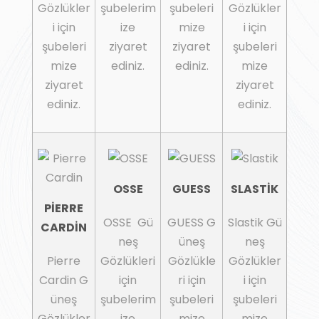
Gözlükler
şubelerim
şubeleri
Gözlükler
i için
ize
mize
i için
şubeleri
ziyaret
ziyaret
şubeleri
mize
ediniz.
ediniz.
mize
ziyaret
ziyaret
ediniz.
ediniz.
OSSE
GUESS
SLASTİK
PİERRE
OSSE Gü
GUESS G
Slastik Gü
CARDİN
neş
üneş
neş
Pierre
Gözlükleri
Gözlükle
Gözlükler
Cardin G
için
ri için
i için
üneş
şubelerim
şubeleri
şubeleri
Gözlükler
ize
mize
mize