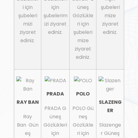
i için
için
üneş
şubeleri
şubeleri
şubelerim
Gözlükle
mize
mizi
izi ziyaret
ri için
ziyaret
ziyaret
ediniz.
şubeleri
ediniz.
ediniz.
mize
ziyaret
ediniz.
PRADA
POLO
RAY BAN
SLAZENG
PRADA G
POLO Gü
ER
Ray
üneş
neş
Ban Gün
Gözlükleri
Gözlükle
Slazenge
eş
için
ri için
r Güneş