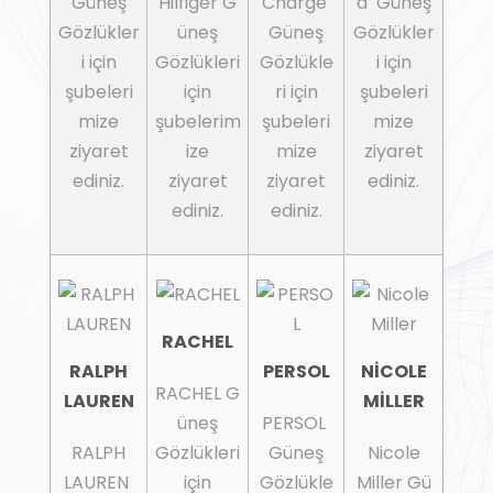
Güneş
Hilfiger G
Charge
d Güneş
Gözlükler
üneş
Güneş
Gözlükler
i için
Gözlükleri
Gözlükle
i için
şubeleri
için
ri için
şubeleri
mize
şubelerim
şubeleri
mize
ziyaret
ize
mize
ziyaret
ediniz.
ziyaret
ziyaret
ediniz.
ediniz.
ediniz.
RACHEL
RALPH
PERSOL
NİCOLE
RACHEL G
LAUREN
MİLLER
üneş
PERSOL
RALPH
Gözlükleri
Güneş
Nicole
LAUREN
için
Gözlükle
Miller Gü