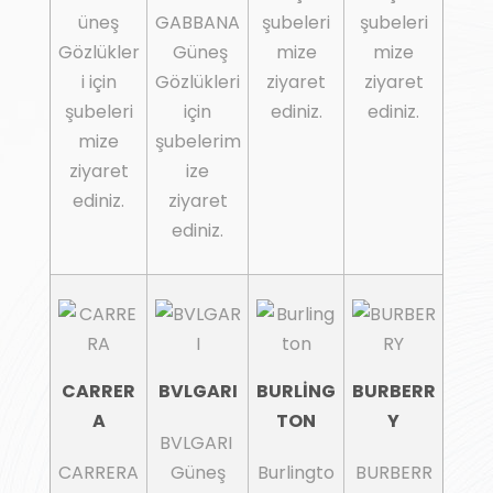
üneş
GABBANA
şubeleri
şubeleri
Gözlükler
Güneş
mize
mize
i için
Gözlükleri
ziyaret
ziyaret
şubeleri
için
ediniz.
ediniz.
mize
şubelerim
ziyaret
ize
ediniz.
ziyaret
ediniz.
CARRER
BVLGARI
BURLİNG
BURBERR
A
TON
Y
BVLGARI
CARRERA
Güneş
Burlingto
BURBERR