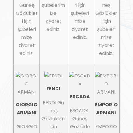
Güneş
şubelerim
ri için
neş
Gözlükler
ize
şubeleri
Gözlükler
i için
ziyaret
mize
i için
şubeleri
ediniz.
ziyaret
şubeleri
mize
ediniz.
mize
ziyaret
ziyaret
ediniz.
ediniz.
FENDI
ESCADA
FENDI Gü
GIORGIO
EMPORIO
neş
ESCADA
ARMANI
ARMANI
Gözlükleri
Güneş
GIORGIO
için
Gözlükle
EMPORIO