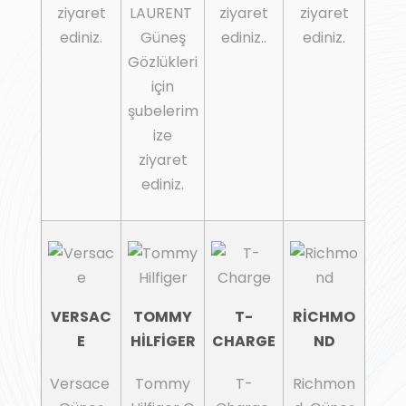
ziyaret
LAURENT
ziyaret
ziyaret
ediniz.
Güneş
ediniz..
ediniz.
Gözlükleri
için
şubelerim
ize
ziyaret
ediniz.
VERSAC
TOMMY
T-
RİCHMO
E
HİLFİGER
CHARGE
ND
Versace
Tommy
T-
Richmon