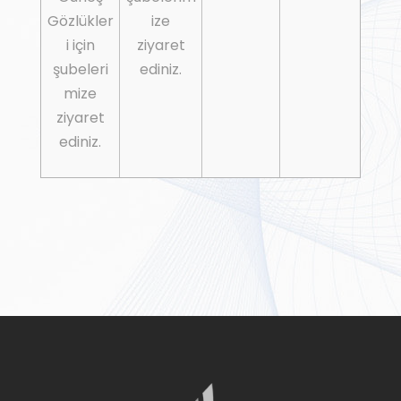
Gözlükler
ize
i için
ziyaret
şubeleri
ediniz.
mize
ziyaret
ediniz.