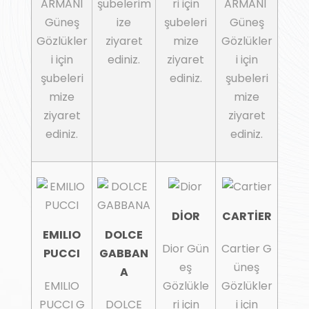
ARMANI
şubelerim
ri için
ARMANI
Güneş
ize
şubeleri
Güneş
Gözlükler
ziyaret
mize
Gözlükler
i için
ediniz.
ziyaret
i için
şubeleri
ediniz.
şubeleri
mize
mize
ziyaret
ziyaret
ediniz.
ediniz.
DİOR
CARTİER
EMILIO
DOLCE
Dior Gün
Cartier G
PUCCI
GABBAN
eş
üneş
A
EMILIO
Gözlükle
Gözlükler
PUCCI G
DOLCE
ri için
i için