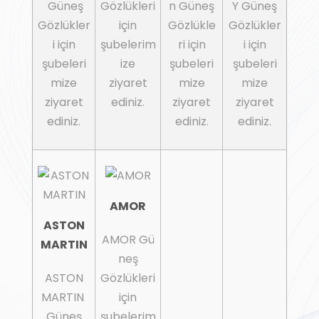
Güneş
Gözlükleri
n Güneş
Y Güneş
Gözlükler
için
Gözlükle
Gözlükler
i için
şubelerim
ri için
i için
şubeleri
ize
şubeleri
şubeleri
mize
ziyaret
mize
mize
ziyaret
ediniz.
ziyaret
ziyaret
ediniz.
ediniz.
ediniz.
AMOR
ASTON
AMOR Gü
MARTIN
neş
ASTON
Gözlükleri
MARTIN
için
Güneş
şubelerim