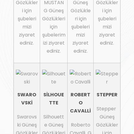
Gözlükler
MUSTAN
Güneş
Gözlükler
i için
G Güneş
Gözlükle
i için
şubeleri
Gözlükleri
ri için
şubeleri
mizi
için
şubeleri
mizi
ziyaret
şubelerim
mizi
ziyaret
ediniz.
izi ziyaret
ziyaret
ediniz.
ediniz.
ediniz.
SWARO
SİLHOUE
ROBERT
STEPPER
VSKİ
TTE
O
Stepper
CAVALLİ
Swarovs
Silhouett
Güneş
ki Güneş
e Güneş
Roberto
Gözlükler
Gözlükler
Gözlükleri
Cavalli G
i için