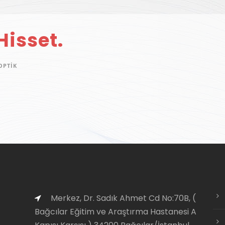
Hisset.
OPTIK
Merkez, Dr. Sadık Ahmet Cd No:70B, (
Bağcılar Eğitim ve Araştırma Hastanesi A