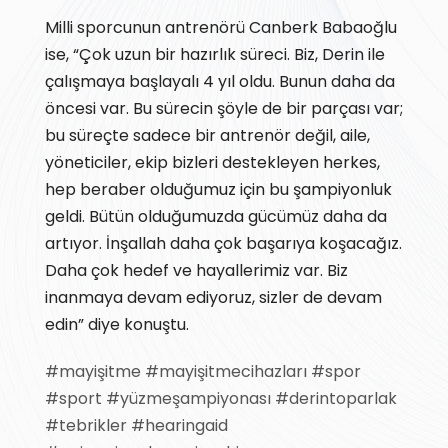
Milli sporcunun antrenörü Canberk Babaoğlu
ise, “Çok uzun bir hazırlık süreci. Biz, Derin ile
çalışmaya başlayalı 4 yıl oldu. Bunun daha da
öncesi var. Bu sürecin şöyle de bir parçası var;
bu süreçte sadece bir antrenör değil, aile,
yöneticiler, ekip bizleri destekleyen herkes,
hep beraber olduğumuz için bu şampiyonluk
geldi. Bütün olduğumuzda gücümüz daha da
artıyor. İnşallah daha çok başarıya koşacağız.
Daha çok hedef ve hayallerimiz var. Biz
inanmaya devam ediyoruz, sizler de devam
edin” diye konuştu.
#mayişitme
#mayişitmecihazları
#spor
#sport
#yüzmeşampiyonası
#derintoparlak
#tebrikler
#hearingaid