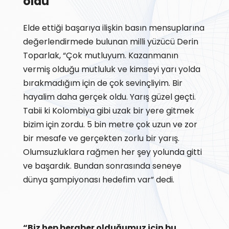
oldu”
Elde ettiği başarıya ilişkin basın mensuplarına
değerlendirmede bulunan milli yüzücü Derin
Toparlak, “Çok mutluyum. Kazanmanın
vermiş olduğu mutluluk ve kimseyi yarı yolda
bırakmadığım için de çok sevinçliyim. Bir
hayalim daha gerçek oldu. Yarış güzel geçti.
Tabii ki Kolombiya gibi uzak bir yere gitmek
bizim için zordu. 5 bin metre çok uzun ve zor
bir mesafe ve gerçekten zorlu bir yarış.
Olumsuzluklara rağmen her şey yolunda gitti
ve başardık. Bundan sonrasında seneye
dünya şampiyonası hedefim var” dedi.
“Biz hep beraber olduğumuz için bu