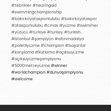
#tebrikler
#hearingaid
#swimmingchampionship
#bakırköyatasporkulubü
#bakırköyataspor
#atasporkulubü
#cmas
#yüzme
#swimmer
#yüzücü
#türkiye
#turkey
#turkish
#istanbul
#şampiyon
#altınmadalya
#paletliyüzme
#champion
#başarılar
#karşılama
#kutlama
#açıksuyüzme
#açıksuyüzmeşampiyonu
#5000metreyüzme
#winner
#worldchampion #dünyaşampiyonu
#welcome