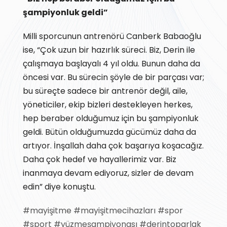
şampiyonluk geldi”
Milli sporcunun antrenörü Canberk Babaoğlu
ise, “Çok uzun bir hazırlık süreci. Biz, Derin ile
çalışmaya başlayalı 4 yıl oldu. Bunun daha da
öncesi var. Bu sürecin şöyle de bir parçası var;
bu süreçte sadece bir antrenör değil, aile,
yöneticiler, ekip bizleri destekleyen herkes,
hep beraber olduğumuz için bu şampiyonluk
geldi. Bütün olduğumuzda gücümüz daha da
artıyor. İnşallah daha çok başarıya koşacağız.
Daha çok hedef ve hayallerimiz var. Biz
inanmaya devam ediyoruz, sizler de devam
edin” diye konuştu.
#mayişitme
#mayişitmecihazları
#spor
#sport
#yüzmeşampiyonası
#derintoparlak