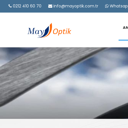
0212 410 60 70
info@mayoptik.com.tr
Whatsapp
A