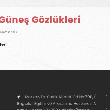
 Güneş Gözlükleri
 MAY OPTIK
leri
Merkez, Dr. Sadık Ahmet Cd No:70B, (
Bağcılar Eğitim ve Araştırma Hastanesi A